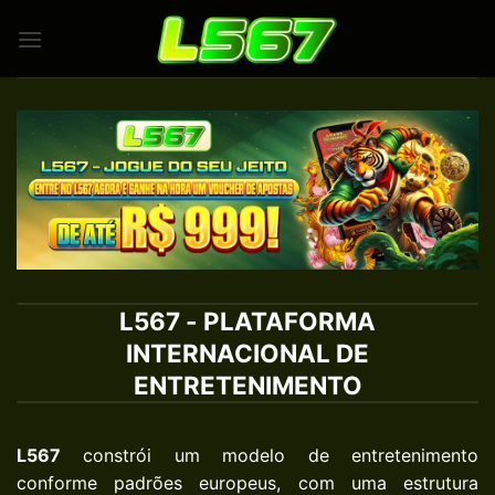
Skip
to
content
L567 - PLATAFORMA
INTERNACIONAL DE
ENTRETENIMENTO
L567
constrói um modelo de entretenimento
conforme padrões europeus, com uma estrutura