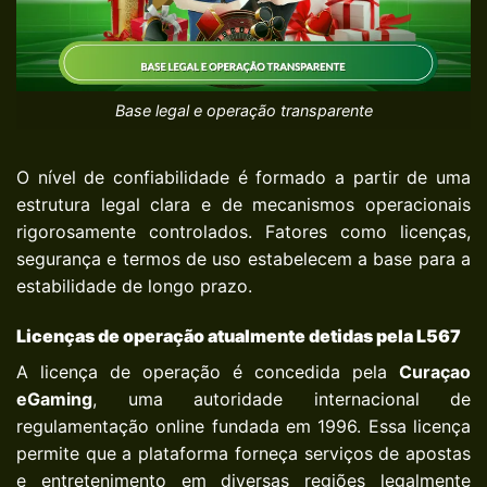
Base legal e operação transparente
O nível de confiabilidade é formado a partir de uma
estrutura legal clara e de mecanismos operacionais
rigorosamente controlados. Fatores como licenças,
segurança e termos de uso estabelecem a base para a
estabilidade de longo prazo.
Licenças de operação atualmente detidas pela L567
A licença de operação é concedida pela
Curaçao
eGaming
, uma autoridade internacional de
regulamentação online fundada em 1996. Essa licença
permite que a plataforma forneça serviços de apostas
e entretenimento em diversas regiões legalmente