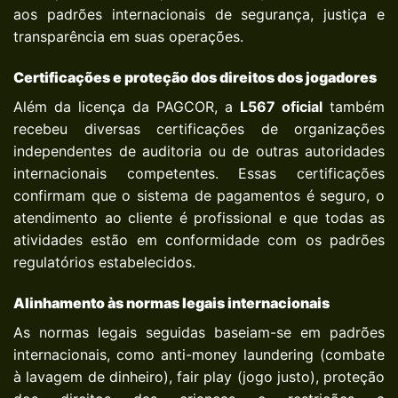
aos padrões internacionais de segurança, justiça e
transparência em suas operações.
Certificações e proteção dos direitos dos jogadores
Além da licença da PAGCOR, a
L567 oficial
também
recebeu diversas certificações de organizações
independentes de auditoria ou de outras autoridades
internacionais competentes. Essas certificações
confirmam que o sistema de pagamentos é seguro, o
atendimento ao cliente é profissional e que todas as
atividades estão em conformidade com os padrões
regulatórios estabelecidos.
Alinhamento às normas legais internacionais
As normas legais seguidas baseiam-se em padrões
internacionais, como anti-money laundering (combate
à lavagem de dinheiro), fair play (jogo justo), proteção