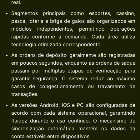
real.
Segmentos principais como esportes, cassino,
pesca, loteria e briga de galos são organizados em
módulos independentes, permitindo operações
rápidas conforme a demanda. Cada área utiliza
tecnologia otimizada correspondente.
As ordens de depósito geralmente são registradas
em poucos segundos, enquanto as ordens de saque
passam por múltiplas etapas de verificação para
garantir segurança. O sistema reduz ao máximo
casos de congestionamento ou travamento de
transações.
As versões Android, iOS e PC são configuradas de
acordo com cada sistema operacional, garantindo
fluidez durante o uso contínuo. O mecanismo de
sincronização automática mantém os dados da
conta estáveis entre dispositivos.