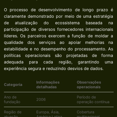
O processo de desenvolvimento de longo prazo é
claramente demonstrado por meio de uma estratégia
de atualização do ecossistema baseada na
participação de diversos fornecedores internacionais
líderes. Os parceiros exercem a função de moldar a
qualidade dos serviços ao apoiar melhorias na
estabilidade e no desempenho do processamento. As
políticas operacionais são projetadas de forma
adequada para cada região, garantindo uma
experiência segura e reduzindo desvios de dados.
Informações
Observações
Categoria
detalhadas
operacionais
Ano de
Período de
2006
fundação
operação contínua
Região de
Europa, Ásia,
Cobertura
atuação
América Latina
multinacional