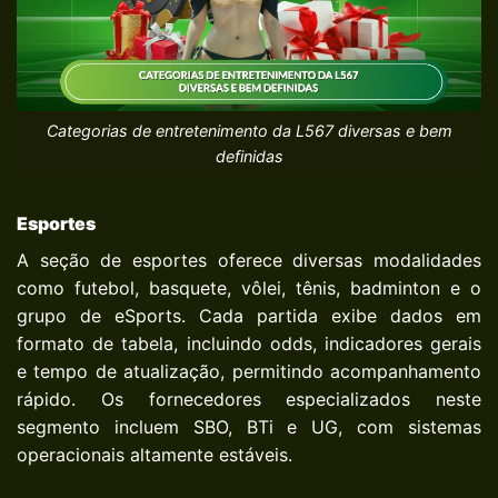
Categorias de entretenimento da L567 diversas e bem
definidas
Esportes
A seção de esportes oferece diversas modalidades
como futebol, basquete, vôlei, tênis, badminton e o
grupo de eSports. Cada partida exibe dados em
formato de tabela, incluindo odds, indicadores gerais
e tempo de atualização, permitindo acompanhamento
rápido. Os fornecedores especializados neste
segmento incluem SBO, BTi e UG, com sistemas
operacionais altamente estáveis.