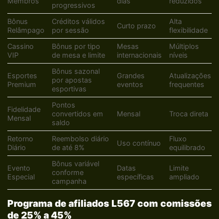
Membros
dias
reduzidos
progressivos
Bônus
Créditos válidos
Alta
Curto prazo
Relâmpago
por sessão
flexibilidade
Cassino
Bônus por tipo
Mesas
Múltiplos
VIP
de mesa e limite
internacionais
níveis
Bônus sazonal
Esportes
Grandes
Atualizações
por apostas
Premium
eventos
frequentes
esportivas
Pontos
Fidelidade
convertidos em
Mensal
Troca direta
Mensal
saldo
Retorno
Reembolso diário
Fluxo
Uso contínuo
Diário
de até 8%
equilibrado
Bônus variável
Evento
Datas
Limite
conforme
Especial
específicas
ampliado
campanha
Programa de afiliados L567 com comissões
de 25% a 45%