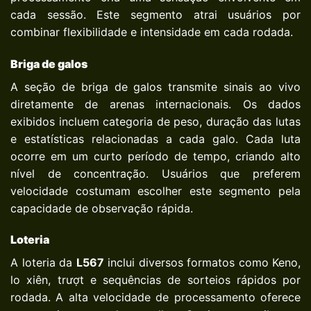
cada sessão. Este segmento atrai usuários por
combinar flexibilidade e intensidade em cada rodada.
Briga de galos
A seção de briga de galos transmite sinais ao vivo
diretamente de arenas internacionais. Os dados
exibidos incluem categoria de peso, duração das lutas
e estatísticas relacionadas a cada galo. Cada luta
ocorre em um curto período de tempo, criando alto
nível de concentração. Usuários que preferem
velocidade costumam escolher este segmento pela
capacidade de observação rápida.
Loteria
A loteria da
L567
inclui diversos formatos como Keno,
lo xiên, trượt e sequências de sorteios rápidos por
rodada. A alta velocidade de processamento oferece