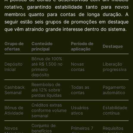
rotativo, garantindo estabilidade tanto para novos
membros quanto para contas de longa duração. A
seguir estão seis grupos de promoções em destaque
que vêm atraindo grande interesse dentro do sistema.
Grupo de
Conteúdo
Período de
Destaque
ofertas
principal
aplicação
Bônus de 100%
Depósito
até R$ 1.500 no
Novas
Liberação
Inicial
primeiro
contas
progressiva
depósito
Reembolso de
Cashback
Todas as
Pagamento
até 12% sobre
Semanal
contas
automático
perdas líquidas
Créditos extras
Bônus de
Usuários
Estabilidade
conforme volume
Atividade
ativos
contínua
semanal
Conjunto de
Novos
Primeiros 7
Requisitos
benefícios