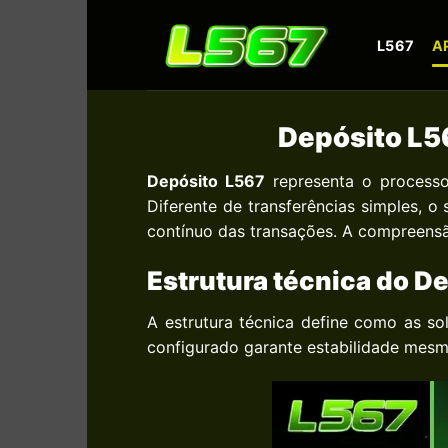
Skip
to
L567
A
content
Depósito L56
Depósito L567
representa o processo 
Diferente de transferências simples, 
contínuo das transações. A compreensão
Estrutura técnica do D
A estrutura técnica define como as s
configurado garante estabilidade mesm