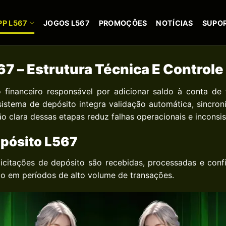
PP L567
JOGOS L567
PROMOÇÕES
NOTÍCIAS
SUPO
7 – Estrutura Técnica E Control
financeiro responsável por adicionar saldo à conta de f
o sistema de depósito integra validação automática, sincr
 clara dessas etapas reduz falhas operacionais e inconsis
epósito L567
olicitações de depósito são recebidas, processadas e co
o em períodos de alto volume de transações.