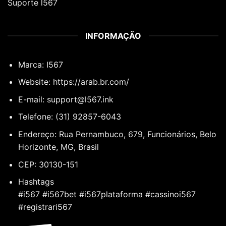
Suporte l567
INFORMAÇÃO
Marca: I567
Website: https://arab.br.com/
E-mail:
support@l567.ink
Telefone: (31) 92857-6043
Endereço: Rua Pernambuco, 679, Funcionários, Belo
Horizonte, MG, Brasil
CEP: 30130-151
Hashtags
#i567 #i567bet #i567plataforma #cassinoi567
#registrari567